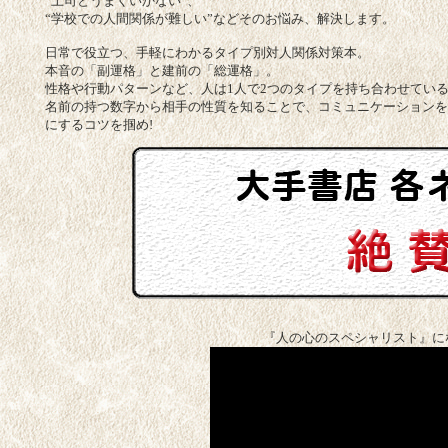
“上司とうまくいかない”、
“学校での人間関係が難しい”などそのお悩み、解決します。
日常で役立つ、手軽にわかるタイプ別対人関係対策本。
本音の「副運格」と建前の「総運格」。
性格や行動パターンなど、人は1人で2つのタイプを持ち合わせてい
名前の持つ数字から相手の性質を知ることで、コミュニケーションを
にするコツを掴め!
『人の心のスペシャリスト』に