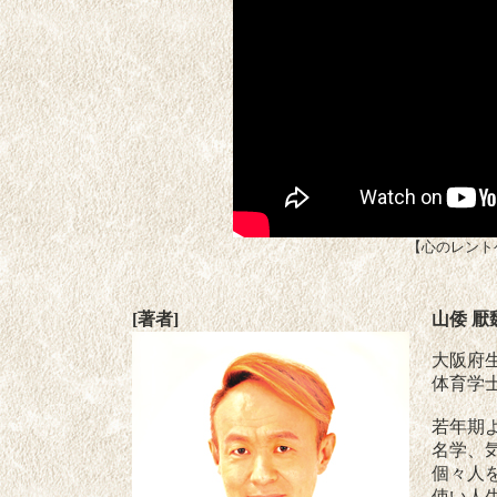
【心のレント
[著者]
山倭 
大阪府
体育学
若年期
名学、
個々人
使い人