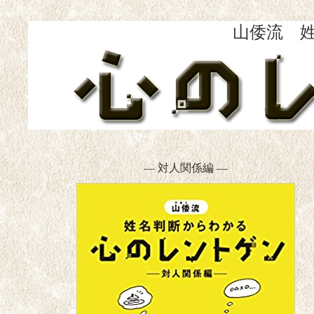
山倭流 
― 対人関係編 ―